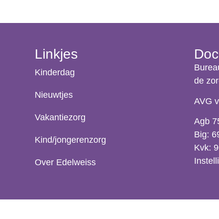
Linkjes
Doc
Burea
Kinderdag
de zo
Nieuwtjes
AVG v
Vakantiezorg
Agb 7
Big: 
Kind/jongerenzorg
Kvk: 
Instel
Over Edelweiss