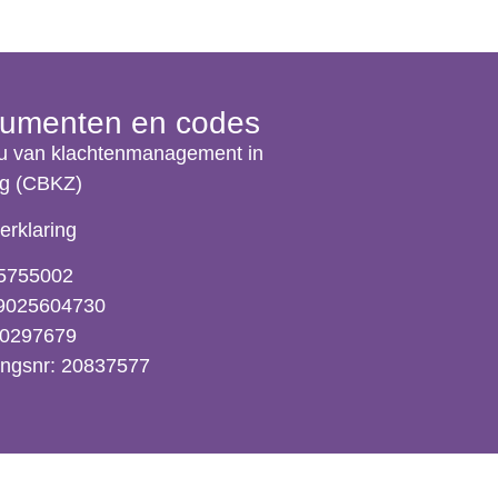
umenten en codes
u van klachtenmanagement in
rg (CBKZ)
erklaring
5755002
69025604730
90297679
lingsnr: 20837577